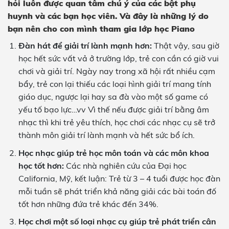
hỏi luôn được quan tâm chú ý của các bật phụ
huynh và các bạn học viên. Và đây là những lý do
bạn nên cho con mình tham gia lớp học Piano
Đàn hát để giải trí lành mạnh hơn:
Thật vậy, sau giờ
học hết sức vất vả ở trường lớp, trẻ con cần có giờ vui
chơi và giải trí. Ngày nay trong xã hội rất nhiều cạm
bẩy, trẻ con lại thiếu các loại hình giải trí mang tính
giáo dục, ngược lại hay sa đà vào một số game có
yếu tố bạo lực…vv Vì thế nếu được giải trí bằng âm
nhạc thì khi trẻ yêu thích, học chơi các nhạc cụ sẽ trở
thành môn giải trí lành mạnh và hết sức bổ ích.
Học nhạc giúp trẻ học môn toán và các môn khoa
học tốt hơn:
Các nhà nghiên cứu của Đại học
California, Mỹ, kết luận: Trẻ từ 3 – 4 tuổi được học đàn
mỗi tuần sẽ phát triển khả năng giải các bài toán đố
tốt hơn những đứa trẻ khác đến 34%.
Học chơi một số loại nhạc cụ giúp trẻ phát triển cân