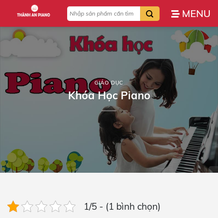
Bỏ
Tìm
qua
kiếm:
nội
dung
GIÁO DỤC
Khóa Học Piano
1/5 - (1 bình chọn)