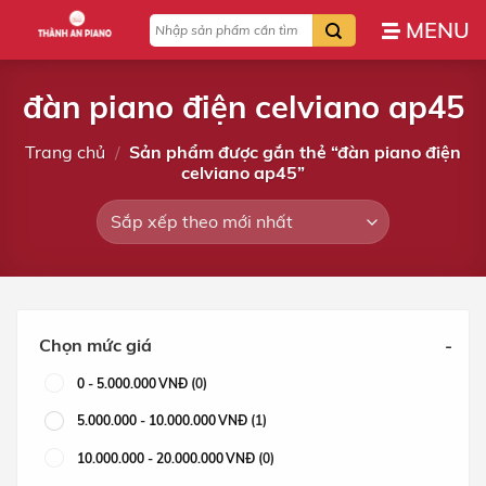
Bỏ
Tìm
qua
kiếm:
nội
dung
đàn piano điện celviano ap45
Trang chủ
/
Sản phẩm được gắn thẻ “đàn piano điện
celviano ap45”
Chọn mức giá
-
0
-
5.000.000
VNĐ
(0)
5.000.000
-
10.000.000
VNĐ
(1)
10.000.000
-
20.000.000
VNĐ
(0)