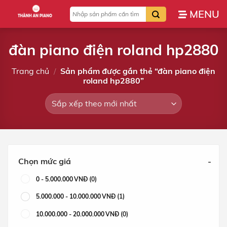
Bỏ
Tìm
qua
kiếm:
nội
dung
đàn piano điện roland hp2880
Trang chủ
/
Sản phẩm được gắn thẻ “đàn piano điện
roland hp2880”
Chọn mức giá
-
0
-
5.000.000
VNĐ
(0)
5.000.000
-
10.000.000
VNĐ
(1)
10.000.000
-
20.000.000
VNĐ
(0)