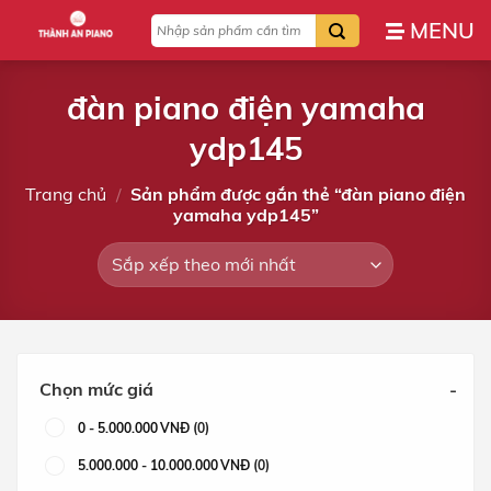
Bỏ
Tìm
qua
kiếm:
nội
dung
đàn piano điện yamaha
ydp145
Trang chủ
/
Sản phẩm được gắn thẻ “đàn piano điện
yamaha ydp145”
Chọn mức giá
-
0
-
5.000.000
VNĐ
(0)
5.000.000
-
10.000.000
VNĐ
(0)