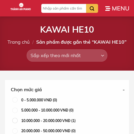
Bỏ
Tìm
qua
kiếm:
nội
dung
KAWAI HE10
Trang chủ
/
Sản phẩm được gắn thẻ “KAWAI HE10”
Chọn mức giá
-
0
-
5.000.000
VNĐ
(0)
5.000.000
-
10.000.000
VNĐ
(0)
10.000.000
-
20.000.000
VNĐ
(1)
20.000.000
-
50.000.000
VNĐ
(0)