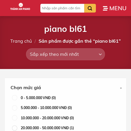
Bỏ
Tìm
qua
kiếm:
nội
dung
piano bl61
Trang chủ
/
Sản phẩm được gắn thẻ “piano bl61”
Chọn mức giá
-
0
-
5.000.000
VNĐ
(0)
5.000.000
-
10.000.000
VNĐ
(0)
10.000.000
-
20.000.000
VNĐ
(0)
20.000.000
-
50.000.000
VNĐ
(1)