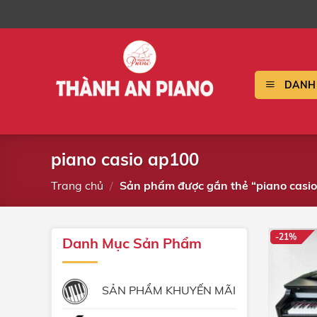
Bỏ
qua
nội
dung
DANH 
piano casio ap100
Trang chủ
/
Sản phẩm được gắn thẻ “piano casi
-21%
Danh Mục Sản Phẩm
SẢN PHẨM KHUYẾN MÃI