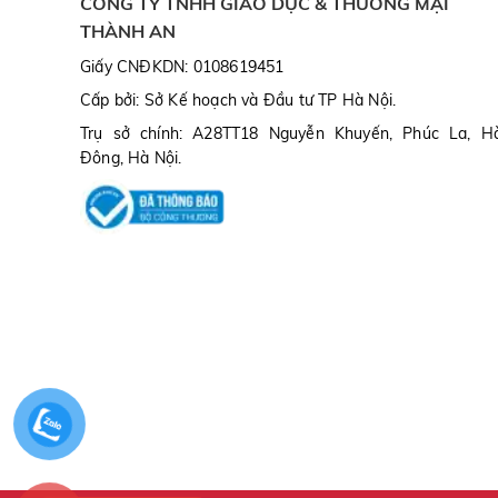
CÔNG TY TNHH GIÁO DỤC & THƯƠNG MẠI
THÀNH AN
Giấy CNĐKDN: 0108619451
Cấp bởi: Sở Kế hoạch và Đầu tư TP Hà Nội.
Trụ sở chính: A28TT18 Nguyễn Khuyến, Phúc La, H
Đông, Hà Nội.