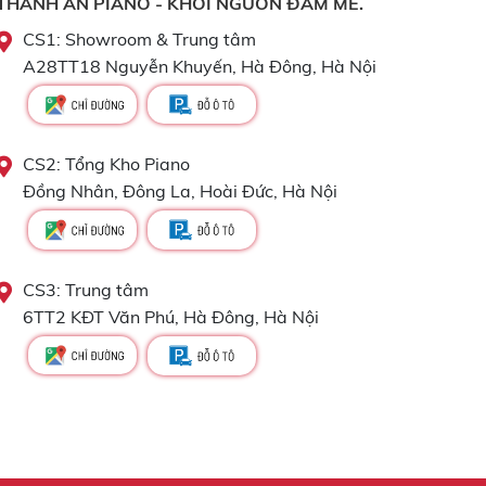
THÀNH AN PIANO - KHƠI NGUỒN ĐAM MÊ.
CS1: Showroom & Trung tâm
A28TT18 Nguyễn Khuyến, Hà Đông, Hà Nội
CS2: Tổng Kho Piano
Đồng Nhân, Đông La, Hoài Đức, Hà Nội
CS3: Trung tâm
6TT2 KĐT Văn Phú, Hà Đông, Hà Nội