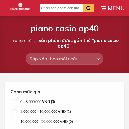
Bỏ
Tìm
qua
kiếm:
nội
dung
piano casio ap40
Trang chủ
/
Sản phẩm được gắn thẻ “piano casio
ap40”
Chọn mức giá
-
0
-
5.000.000
VNĐ
(0)
5.000.000
-
10.000.000
VNĐ
(1)
10.000.000
-
20.000.000
VNĐ
(0)