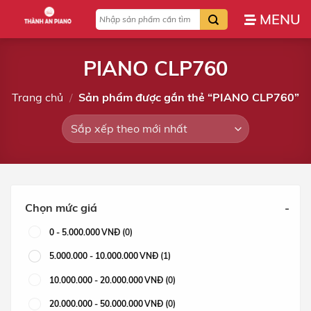
Bỏ
Tìm
qua
kiếm:
nội
dung
PIANO CLP760
Trang chủ
/
Sản phẩm được gắn thẻ “PIANO CLP760”
Chọn mức giá
-
0
-
5.000.000
VNĐ
(0)
5.000.000
-
10.000.000
VNĐ
(1)
10.000.000
-
20.000.000
VNĐ
(0)
20.000.000
-
50.000.000
VNĐ
(0)