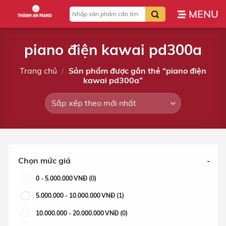
Bỏ
Tìm
qua
kiếm:
nội
dung
piano điện kawai pd300a
Trang chủ
/
Sản phẩm được gắn thẻ “piano điện
kawai pd300a”
Chọn mức giá
-
0
-
5.000.000
VNĐ
(0)
5.000.000
-
10.000.000
VNĐ
(1)
10.000.000
-
20.000.000
VNĐ
(0)