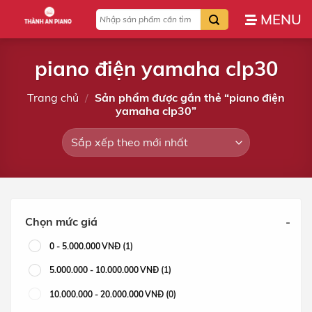
Bỏ
Tìm
qua
kiếm:
nội
dung
piano điện yamaha clp30
Trang chủ
/
Sản phẩm được gắn thẻ “piano điện
yamaha clp30”
Chọn mức giá
-
0
-
5.000.000
VNĐ
(1)
5.000.000
-
10.000.000
VNĐ
(1)
10.000.000
-
20.000.000
VNĐ
(0)