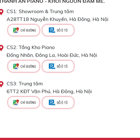
THÀNH AN PIANO - KHƠI NGUỒN ĐAM MÊ.
CS1: Showroom & Trung tâm
A28TT18 Nguyễn Khuyến, Hà Đông, Hà Nội
CS2: Tổng Kho Piano
Đồng Nhân, Đông La, Hoài Đức, Hà Nội
CS3: Trung tâm
6TT2 KĐT Văn Phú, Hà Đông, Hà Nội