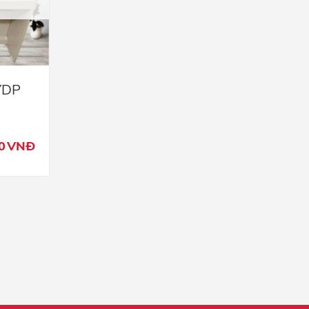
YDP
0
VNĐ