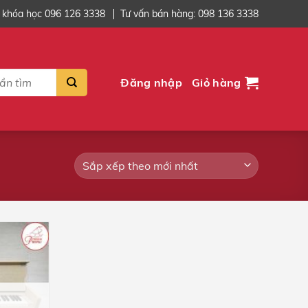
 khóa học 096 126 3338
Tư vấn bán hàng: 098 136 3338
Đăng nhập
Giỏ hàng