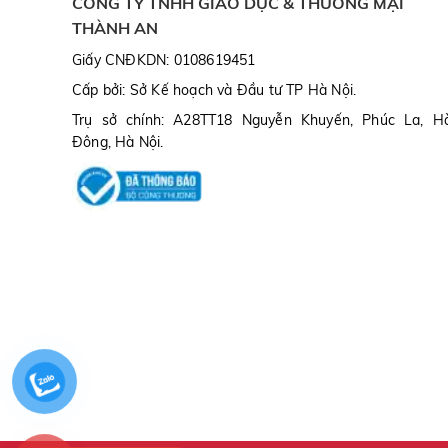
CÔNG TY TNHH GIÁO DỤC & THƯƠNG MẠI
THÀNH AN
Giấy CNĐKDN: 0108619451
Cấp bởi: Sở Kế hoạch và Đầu tư TP Hà Nội.
Trụ sở chính: A28TT18 Nguyễn Khuyến, Phúc La, H
Đông, Hà Nội.