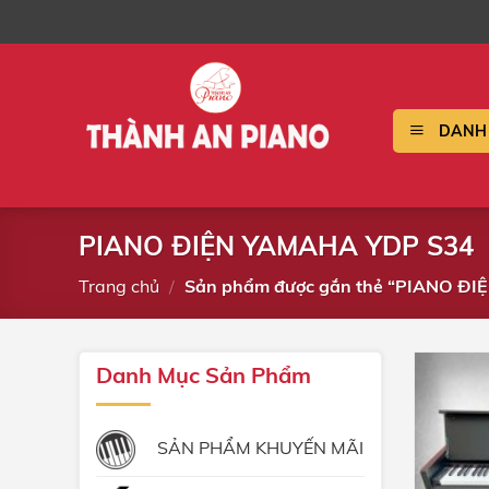
Bỏ
qua
nội
dung
DANH 
PIANO ĐIỆN YAMAHA YDP S34
Trang chủ
/
Sản phẩm được gắn thẻ “PIANO ĐI
Danh Mục Sản Phẩm
SẢN PHẨM KHUYẾN MÃI