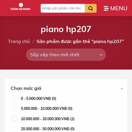
Bỏ
Tìm
qua
kiếm:
nội
dung
piano hp207
Trang chủ
/
Sản phẩm được gắn thẻ “piano hp207”
Chọn mức giá
-
0
-
5.000.000
VNĐ
(0)
5.000.000
-
10.000.000
VNĐ
(0)
10.000.000
-
20.000.000
VNĐ
(2)
20.000.000
-
50.000.000
VNĐ
(0)