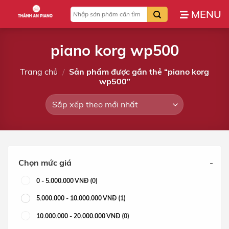
Bỏ
Tìm
qua
kiếm:
nội
dung
piano korg wp500
Trang chủ
/
Sản phẩm được gắn thẻ “piano korg
wp500”
Chọn mức giá
-
0
-
5.000.000
VNĐ
(0)
5.000.000
-
10.000.000
VNĐ
(1)
10.000.000
-
20.000.000
VNĐ
(0)