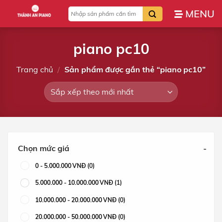
Bỏ
Tìm
qua
kiếm:
nội
dung
piano pc10
Trang chủ
/
Sản phẩm được gắn thẻ “piano pc10”
Chọn mức giá
-
0
-
5.000.000
VNĐ
(0)
5.000.000
-
10.000.000
VNĐ
(1)
10.000.000
-
20.000.000
VNĐ
(0)
20.000.000
-
50.000.000
VNĐ
(0)