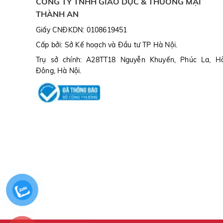
CÔNG TY TNHH GIÁO DỤC & THƯƠNG MẠI
THÀNH AN
Giấy CNĐKDN: 0108619451
Cấp bởi: Sở Kế hoạch và Đầu tư TP Hà Nội.
Trụ sở chính: A28TT18 Nguyễn Khuyến, Phúc La, H
Đông, Hà Nội.