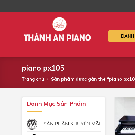
Bỏ
qua
nội
dung
DANH 
piano px105
Trang chủ
/
Sản phẩm được gắn thẻ “piano px10
Danh Mục Sản Phẩm
SẢN PHẨM KHUYẾN MÃI