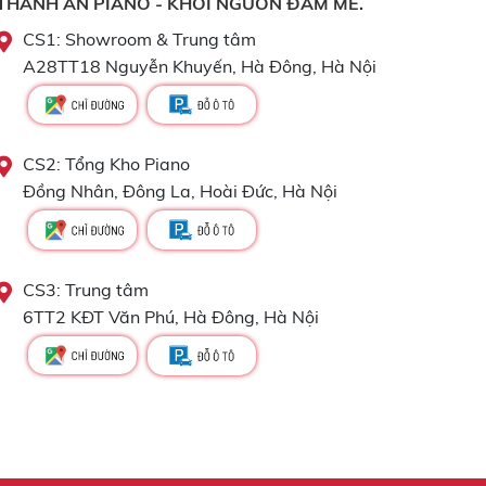
THÀNH AN PIANO - KHƠI NGUỒN ĐAM MÊ.
CS1: Showroom & Trung tâm
A28TT18 Nguyễn Khuyến, Hà Đông, Hà Nội
CS2: Tổng Kho Piano
Đồng Nhân, Đông La, Hoài Đức, Hà Nội
CS3: Trung tâm
6TT2 KĐT Văn Phú, Hà Đông, Hà Nội