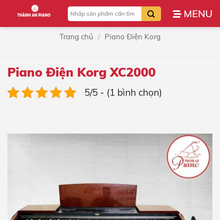
Bỏ
Tìm
qua
kiếm:
nội
/
Trang chủ
Piano Điện Korg
dung
Piano Điện Korg XC2000
5/5 - (1 bình chọn)