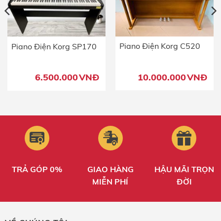
Piano Điện Korg C520
Piano Điện Korg SP170
10.000.000
VNĐ
6.500.000
VNĐ
TRẢ GÓP 0%
GIAO HÀNG
HẬU MÃI TRỌN
MIỄN PHÍ
ĐỜI