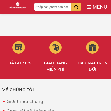
Bỏ
Tìm
qua
kiếm:
nội
dung
TRẢ GÓP 0%
GIAO HÀNG
HẬU MÃI TRỌN
MIỄN PHÍ
ĐỜI
VỀ CHÚNG TÔI
Giới thiệu chung
Cam kết về thông tin