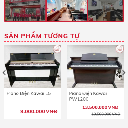
SẢN PHẨM TƯƠNG TỰ
Piano Điện Kawai L5
Piano Điện Kawai
PW1200
13.500.000
VNĐ
9.000.000
VNĐ
10.500.000
VNĐ