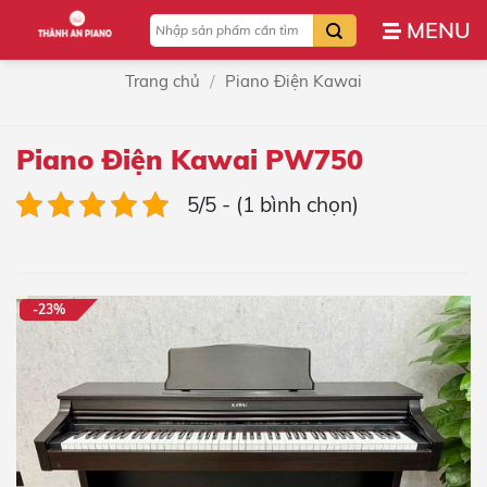
Bỏ
Tìm
qua
kiếm:
nội
/
Trang chủ
Piano Điện Kawai
dung
Piano Điện Kawai PW750
5/5 - (1 bình chọn)
-23%