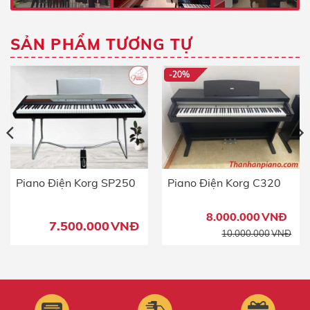
SẢN PHẨM TƯƠNG TỰ
-20%
Piano Điện Korg SP250
Piano Điện Korg C320
8.000.000
VNĐ
7.500.000
VNĐ
Giá
Giá
10.000.000
VNĐ
gốc
hiệ
là:
tại
10.
là:
8.0