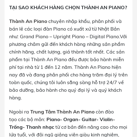
TẠI SAO KHÁCH HÀNG CHỌN THÀNH AN PIANO?
Thành An Piano
chuyên nhập khẩu, phân phối và
bán lẻ các loại đàn Piano có xuất xứ từ Nhật Bản
như: Grand Piano – Upright Piano – Digital Piano.Với
phương châm gửi đến khách hàng những sản phẩm
chính hãng, chất lượng, giá thành tốt nhất. Các sản
phẩm tại Thành An Piano đều được bảo hành miễn
phí tại nhà từ 1 đến 12 năm. Thành An Piano hiện
nay đã và đang phân phối cho hàng trăm đại lý trên
toàn quốc, chúng tôi luôn sẵng sàng hỗ trợ 24/7 về
bảo dưỡng, bảo hành cho quý đại lý và quý khách
hàng.
Ngoài ra
Trung Tâm Thành An Piano
còn đào
tạo các bộ môn:
Piano- Organ- Guitar- Violin-
Trống- Thanh nhạc
từ cơ bản đến nâng cao cho mọi
lứa tuổi, với đội ngũ giảng viên giàu kinh nghiệm,