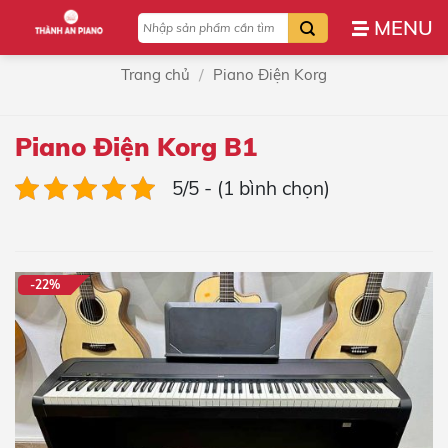
Bỏ
Tìm
qua
kiếm:
nội
/
Trang chủ
Piano Điện Korg
dung
Piano Điện Korg B1
5/5 - (1 bình chọn)
-22%