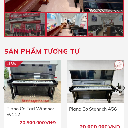
SẢN PHẨM TƯƠNG TỰ
-18%
Piano Cơ Earl Windsor
Piano Cơ Stenrich A56
W112
20.500.000
VNĐ
20.000.000
VNĐ