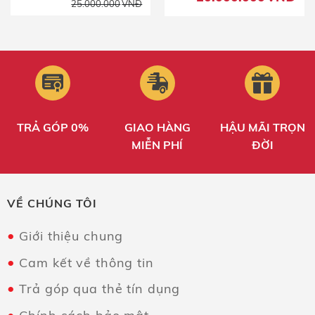
Giá
Giá
25.000.000
VNĐ
gốc
hiện
là:
tại
25.000.000VNĐ.
là:
20.500.000VNĐ.
TRẢ GÓP 0%
GIAO HÀNG
HẬU MÃI TRỌN
MIỄN PHÍ
ĐỜI
VỀ CHÚNG TÔI
Giới thiệu chung
Cam kết về thông tin
Trả góp qua thẻ tín dụng