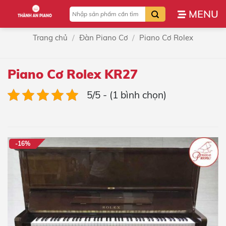
Bỏ
Tìm
qua
kiếm:
nội
/
/
Trang chủ
Đàn Piano Cơ
Piano Cơ Rolex
dung
Piano Cơ Rolex KR27
5/5 - (1 bình chọn)
-16%