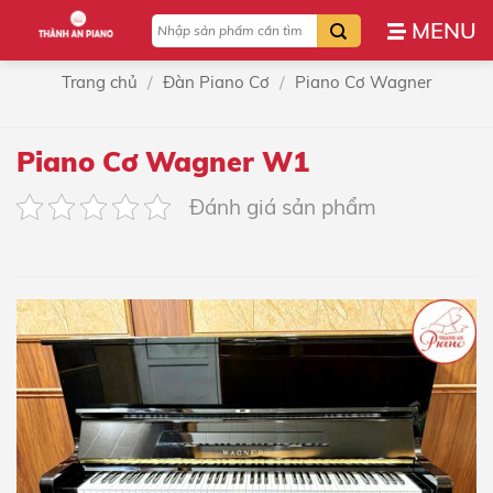
Bỏ
Tìm
qua
kiếm:
nội
/
/
Trang chủ
Đàn Piano Cơ
Piano Cơ Wagner
dung
Piano Cơ Wagner W1
Đánh giá sản phẩm