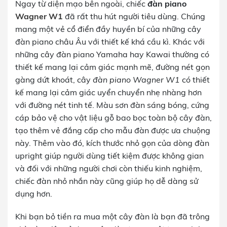
Ngay từ diện mạo bên ngoài, chiếc
đàn piano
Wagner W1
đã rất thu hút người tiêu dùng. Chúng
mang một vẻ cổ điển đầy huyền bí của những cây
đàn piano châu Âu với thiết kế khá cầu kì. Khác với
những cây đàn piano Yamaha hay Kawai thường có
thiết kế mang lại cảm giác mạnh mẽ, đường nét gọn
gàng dứt khoát, cây
đàn piano Wagner W1
có thiết
kế mang lại cảm giác uyển chuyển nhẹ nhàng hơn
với đường nét tinh tế. Màu sơn đàn sáng bóng, cứng
cáp bảo vệ cho vật liệu gỗ bao bọc toàn bộ cây đàn,
tạo thêm vẻ đắng cấp cho mẫu đàn được ưa chuộng
này. Thêm vào đó, kích thước nhỏ gọn của dòng đàn
upright giúp người dùng tiết kiệm được không gian
và đối với những người chơi còn thiếu kinh nghiệm,
chiếc đàn nhỏ nhắn này cũng giúp họ dễ dàng sử
dụng hơn.
Khi bạn bỏ tiền ra mua một cây đàn là bạn đã trông