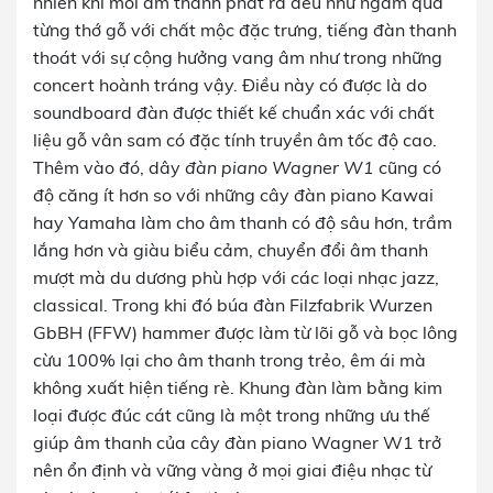
nhiên khi mỗi âm thanh phát ra đều như ngấm qua
từng thớ gỗ với chất mộc đặc trưng, tiếng đàn thanh
thoát với sự cộng hưởng vang âm như trong những
concert hoành tráng vậy. Điều này có được là do
soundboard đàn được thiết kế chuẩn xác với chất
liệu gỗ vân sam có đặc tính truyền âm tốc độ cao.
Thêm vào đó, dây
đàn piano Wagner W1
cũng có
độ căng ít hơn so với những cây đàn piano Kawai
hay Yamaha làm cho âm thanh có độ sâu hơn, trầm
lắng hơn và giàu biểu cảm, chuyển đổi âm thanh
mượt mà du dương phù hợp với các loại nhạc jazz,
classical. Trong khi đó búa đàn Filzfabrik Wurzen
GbBH (FFW) hammer được làm từ lõi gỗ và bọc lông
cừu 100% lại cho âm thanh trong trẻo, êm ái mà
không xuất hiện tiếng rè. Khung đàn làm bằng kim
loại được đúc cát cũng là một trong những ưu thế
giúp âm thanh của cây đàn piano Wagner W1 trở
nên ổn định và vững vàng ở mọi giai điệu nhạc từ