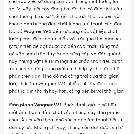
chờ vào việc sử dụng cây đàn trong một tương lai
xa. Vì vậy mỗi cây đàn phải đòi hỏi có được kết cấu
chất lượng, thực sự “tốt gỗ” cho tuổi thọ lâu bền và
không ảnh hưởng đến chất lượng âm thanh của đàn.
Do đó
Wagner W1
đều sử dụng các vật liệu chất
lượng cao, được nhập khẩu và trải qua thời gian xử
lý tự nhiên để đạt được độ bền cao nhất. Từng thớ
gỗ vân sam trên dãy Anpơ cứng cáp và đặc quánh
hay những vật liệu kim loại đúc chắc chắn đều được
xem xét và ứng dụng một cách hợp lý cho từng bộ
phận trên đàn. Nhờ đó mà càng trải qua thời gian
lâu, chơi đàn Wagner W1 nhiều thì cây đàn càng
phát ra âm thanh hay hơn, càng bền bỉ với thời gian.
Đàn piano Wagner W1
được đánh giá là sở hữu
một âm thanh đậm chất của những cây đàn piano
châu Âu huyền thoại nhờ sức mạnh âm thanh hội tụ
đầy uy lực. Không chỉ vậy, chúng còn đạt được sự tự