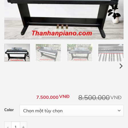
8.500.000
VNĐ
VNĐ
7.500.000
Color
Piano Điện Yamaha CLP560 số lượng