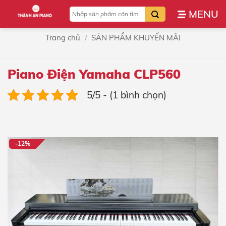
Bỏ
Tìm
qua
kiếm:
nội
/
Trang chủ
SẢN PHẨM KHUYẾN MÃI
dung
Piano Điện Yamaha CLP560
5/5 - (1 bình chọn)
-12%