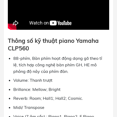
Thông số kỹ thuật piano Yamaha
CLP560
88-phím, Bàn phím hoạt động dạng gõ theo tỉ
lệ, tích hợp công nghệ bàn phím GH, HE mô
phỏng độ nảy của phím đàn.
Volume: Thanh trượt
Brillance: Mellow; Bright
Reverb: Room; Hall1; Hall2; Cosmic.
Midi/ Transpose
Voice (7 âm sắc) : Piano1, Piano2, E.Piano,