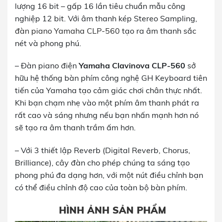
lượng 16 bit – gấp 16 lần tiêu chuẩn mẫu công
nghiệp 12 bit. Với âm thanh kép Stereo Sampling,
đàn piano Yamaha CLP-560
tạo ra âm thanh sắc
nét và phong phú.
– Đàn piano điện
Yamaha Clavinova CLP-560
sở
hữu hệ thống bàn phím công nghệ GH Keyboard tiên
tiến của Yamaha tạo cảm giác chơi chân thực nhất.
Khi bạn chạm nhẹ vào một phím âm thanh phát ra
rất cao và sáng nhưng nếu bạn nhấn mạnh hơn nó
sẽ tạo ra âm thanh trầm ấm hơn.
– Với 3 thiết lập Reverb (Digital Reverb, Chorus,
Brilliance), cây đàn cho phép chúng ta sáng tạo
phong phú đa dạng hơn, với một nút điều chỉnh bạn
có thể điều chỉnh độ cao của toàn bộ bàn phím.
HÌNH ẢNH SẢN PHẨM