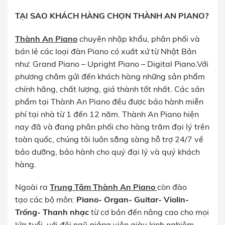
TẠI SAO KHÁCH HÀNG CHỌN THÀNH AN PIANO?
Thành An Piano
chuyên nhập khẩu, phân phối và
bán lẻ các loại đàn Piano có xuất xứ từ Nhật Bản
như: Grand Piano – Upright Piano – Digital Piano.Với
phương châm gửi đến khách hàng những sản phẩm
chính hãng, chất lượng, giá thành tốt nhất. Các sản
phẩm tại Thành An Piano đều được bảo hành miễn
phí tại nhà từ 1 đến 12 năm. Thành An Piano hiện
nay đã và đang phân phối cho hàng trăm đại lý trên
toàn quốc, chúng tôi luôn sẵng sàng hỗ trợ 24/7 về
bảo dưỡng, bảo hành cho quý đại lý và quý khách
hàng.
Ngoài ra
Trung Tâm Thành An Piano
còn đào
tạo các bộ môn:
Piano- Organ- Guitar- Violin-
Trống- Thanh nhạc
từ cơ bản đến nâng cao cho mọi
lứa tuổi, với đội ngũ giảng viên giàu kinh nghiệm,