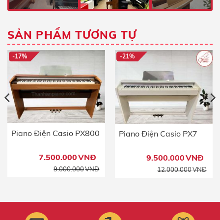
SẢN PHẨM TƯƠNG TỰ
-17%
-21%
Piano Điện Casio PX800
Piano Điện Casio PX7
7.500.000
VNĐ
9.500.000
VNĐ
á
á
Giá
Giá
9.000.000
VNĐ
12.000.000
VNĐ
ốc
ện
gốc
hiệ
i
là:
tại
2.000.000VNĐ.
12.
là:
000.000VNĐ.
9.5